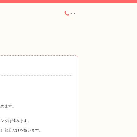
- -
決めます。
。
リングは進みます。
い）部分だけを扱います。