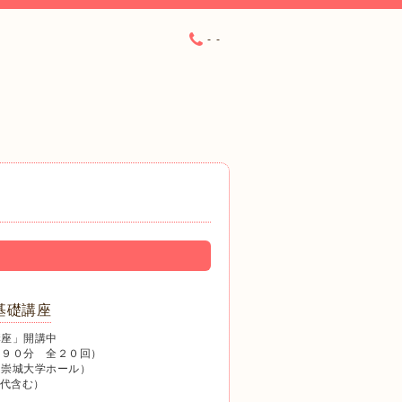
- -
基礎講座
講座」開講中
回９０分 全２０回）
（崇城大学ホール）
ト代含む）